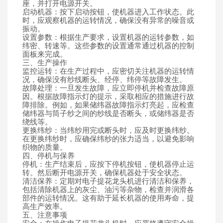
座，并打开电源开关。
启动机器：按下启动按钮，使机器进入工作状态。此
时，应观察机器的运转情况，确保没有异常的噪音或
振动。
设置参数：根据生产要求，设置机器的运转参数，如
纬密、转速等。这些参数的设置通常通过机器的控制
面板来完成。
三、生产操作
监控运转：在生产过程中，应密切关注机器的运转情
况，确保没有纱线断头、经停、纬停等故障发生。
故障处理：一旦发生故障，应立即停机并检查故障原
因。根据故障指示灯的提示，采取相应的措施进行故
障排除。例如，如果储纬器故障指示灯亮起，应检查
储纬器与筒子纱之间的纱线是否断头，或储纬器是否
绕线等。
更换纬纱：当纬纱用完或断头时，应及时更换纬纱。
在更换纬纱时，应确保纬纱的张力适当，以避免影响
织物的质量。
四、停机与保养
停机：生产结束后，应按下停机按钮，使机器停止运
转。然后断开电源开关，确保机器处于安全状态。
清洁保养：定期对电子提花龙头机进行清洁和保养，
包括清除机器上的灰尘、油污等杂物，检查并润滑各
部件的运转情况。这有助于延长机器的使用寿命，提
高生产效率。
五、注意事项